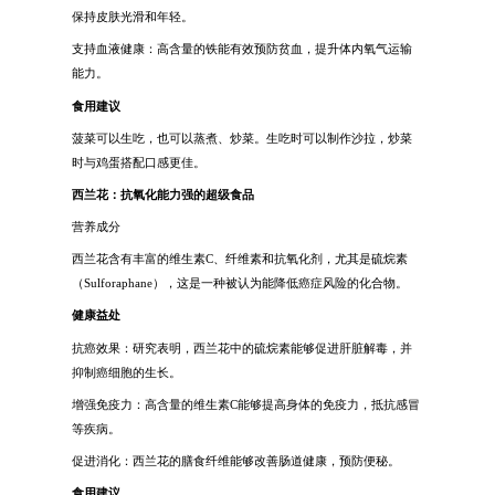
保持皮肤光滑和年轻。
支持血液健康：高含量的铁能有效预防贫血，提升体内氧气运输
能力。
食用建议
菠菜可以生吃，也可以蒸煮、炒菜。生吃时可以制作沙拉，炒菜
时与鸡蛋搭配口感更佳。
西兰花：抗氧化能力强的超级食品
营养成分
西兰花含有丰富的维生素C、纤维素和抗氧化剂，尤其是硫烷素
（Sulforaphane），这是一种被认为能降低癌症风险的化合物。
健康益处
抗癌效果：研究表明，西兰花中的硫烷素能够促进肝脏解毒，并
抑制癌细胞的生长。
增强免疫力：高含量的维生素C能够提高身体的免疫力，抵抗感冒
等疾病。
促进消化：西兰花的膳食纤维能够改善肠道健康，预防便秘。
食用建议