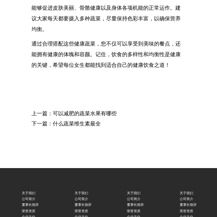
能够促进皮肤美丽、骨骼健康以及身体各项机能的正常运作。建
议大家每天都要摄入多种蔬菜，尽量保持色彩丰富，以确保营养
均衡。
通过合理搭配这些健康蔬菜，您不仅可以享受到美味的餐点，还
能拥有健康的体魄和容颜。记住，饮食的多样性和均衡性是健康
的关键，希望每位女生都能找到适合自己的健康饮食之道！
上一篇：
可以减肥的蔬菜水果有哪些
下一篇：
什么蔬菜维生素最全
关于我们
关于我们
关于我们
关于我们
公司简介
公司简介
公司简介
公司简介
董事长致辞
董事长致辞
董事长致辞
董事长致辞
荣誉资质
荣誉资质
荣誉资质
荣誉资质