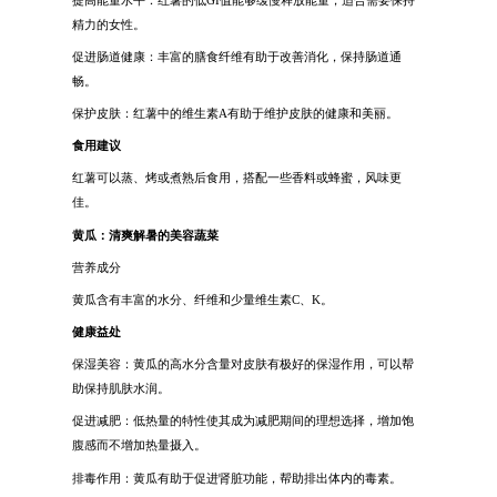
精力的女性。
促进肠道健康：丰富的膳食纤维有助于改善消化，保持肠道通
畅。
保护皮肤：红薯中的维生素A有助于维护皮肤的健康和美丽。
食用建议
红薯可以蒸、烤或煮熟后食用，搭配一些香料或蜂蜜，风味更
佳。
黄瓜：清爽解暑的美容蔬菜
营养成分
黄瓜含有丰富的水分、纤维和少量维生素C、K。
健康益处
保湿美容：黄瓜的高水分含量对皮肤有极好的保湿作用，可以帮
助保持肌肤水润。
促进减肥：低热量的特性使其成为减肥期间的理想选择，增加饱
腹感而不增加热量摄入。
排毒作用：黄瓜有助于促进肾脏功能，帮助排出体内的毒素。