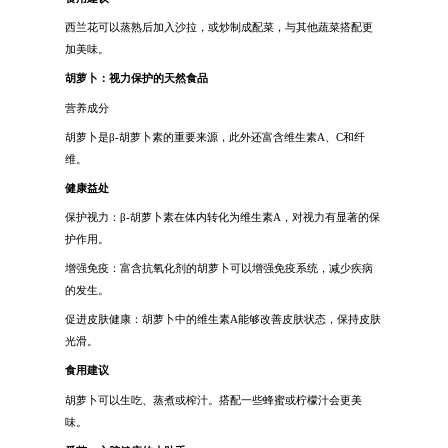
西兰花可以蒸熟后加入沙拉，或炒制成配菜，与其他蔬菜搭配更
加美味。
胡萝卜：视力保护的天然食品
营养成分
胡萝卜是β-胡萝卜素的重要来源，此外还富含维生素A、C和纤
维。
健康益处
保护视力：β-胡萝卜素在体内转化为维生素A，对视力有显著的保
护作用。
增强免疫：富含抗氧化剂的胡萝卜可以增强免疫系统，减少疾病
的发生。
促进皮肤健康：胡萝卜中的维生素A能够改善皮肤状态，保持皮肤
光滑。
食用建议
胡萝卜可以生吃、蒸煮或榨汁。搭配一些蜂蜜或柠檬汁会更美
味。