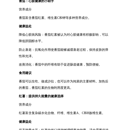
番茄：心脏健康的小助手
营养成分
番茄富含番茄红素、维生素C和钾等多种营养成分。
健康益处
降低心脏病风险：番茄红素被认为对心脏健康有积极影响，可以
降低胆固醇水平。
防止衰老：抗氧化作用使番茄能够减缓衰老过程，保持皮肤的弹
性和光泽。
改善消化：番茄中的纤维有助于促进肠道健康，预防便秘。
食用建议
番茄可以生吃、做成沙拉，也可以作为炖菜的主要材料。加热后
的番茄，番茄红素的生物利用度更高。
红薯：提供持久能量的健康选择
营养成分
红薯富含复杂碳水化合物、纤维、维生素A、C和B族维生素。
健康益处
提高能量水平：红薯的低GI值能够缓慢释放能量，适合需要保持