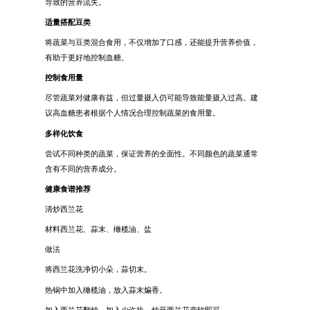
导致的营养流失。
适量搭配豆类
将蔬菜与豆类混合食用，不仅增加了口感，还能提升营养价值，
有助于更好地控制血糖。
控制食用量
尽管蔬菜对健康有益，但过量摄入仍可能导致能量摄入过高。建
议高血糖患者根据个人情况合理控制蔬菜的食用量。
多样化饮食
尝试不同种类的蔬菜，保证营养的全面性。不同颜色的蔬菜通常
含有不同的营养成分。
健康食谱推荐
清炒西兰花
材料西兰花、蒜末、橄榄油、盐
做法
将西兰花洗净切小朵，蒜切末。
热锅中加入橄榄油，放入蒜末煸香。
加入西兰花翻炒，加入少许盐，炒至西兰花变软即可。