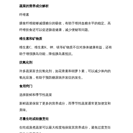
蔬菜的营养成分解析
纤维素
膳食纤维能够减缓糖分的吸收，有助于维持血糖水平的稳定。高
纤维饮食还可以促进肠道健康，减少便秘等问题。
维生素和矿物质
维生素C、维生素K、钾、镁等矿物质不仅对身体健康有益，还有
助于增强胰岛功能，降低胰岛素抵抗。
抗氧化剂
许多蔬菜富含抗氧化剂，如花青素和胡萝卜素，可以减少体内的
氧化应激，有助于预防糖尿病并发症的发生。
食用窍门
选择新鲜和季节性蔬菜
新鲜蔬菜保留了更多的营养成分，而季节性蔬菜通常更加便宜和
美味。
尽量生吃或轻微烹饪
生吃或蒸煮蔬菜可以最大程度地保留其营养成分，避免过度烹饪