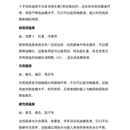
十字花科蔬菜不仅富含维生素C和抗氧化剂，还含有丰富的膳食纤
维，有助于降低血糖水平。它们可以提高饱腹感，减少对其他高
糖食物的渴望。
根茎类蔬菜
如：胡萝卜、红薯、洋葱等
根茎类蔬菜虽然含有一定的淀粉，但其膳食纤维含量高，可以缓
慢释放糖分，适量食用是可以接受的。特别是红薯，富含营养且
具有较低的血糖生成指数（GI），适合高血糖患者。
豆类蔬菜
如：豌豆、扁豆、黑豆等
豆类蔬菜富含植物蛋白和膳食纤维，不仅可以提供饱腹感，还能
有效控制血糖水平。研究表明，豆类食物的摄入与糖尿病风险的
降低相关。
硬壳类蔬菜
如：黄瓜、南瓜、茄子等
这些蔬菜水分含量高，热量低，非常适合高血糖患者。它们不仅
能够补充营养，还能通过增加水分摄入来保持身体的水分平衡。