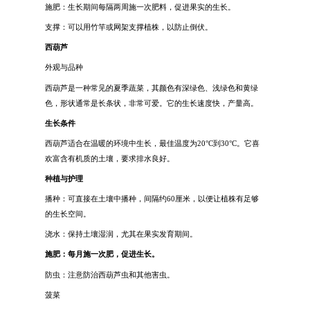
施肥：生长期间每隔两周施一次肥料，促进果实的生长。
支撑：可以用竹竿或网架支撑植株，以防止倒伏。
西葫芦
外观与品种
西葫芦是一种常见的夏季蔬菜，其颜色有深绿色、浅绿色和黄绿
色，形状通常是长条状，非常可爱。它的生长速度快，产量高。
生长条件
西葫芦适合在温暖的环境中生长，最佳温度为20°C到30°C。它喜
欢富含有机质的土壤，要求排水良好。
种植与护理
播种：可直接在土壤中播种，间隔约60厘米，以便让植株有足够
的生长空间。
浇水：保持土壤湿润，尤其在果实发育期间。
施肥：每月施一次肥，促进生长。
防虫：注意防治西葫芦虫和其他害虫。
菠菜