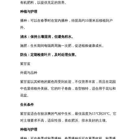
有机肥料，以提供充足的营养。
种植与护理
播种：可以在春季时在室内播种，待苗高约10厘米后移植到户
外。
浇水：保持土壤湿润，但避免积水。
施肥：生长期间每隔两周施一次肥，促进植株健康成长。
防虫：定期检查叶片，及时处理虫害。
紫甘蓝
外观与品种
紫甘蓝以其鲜艳的紫色而受到欢迎，不仅营养丰富，而且在花园
中也显得格外美丽。它的叶子卷曲，造型独特，适合用于花坛和
花盆。
生长条件
紫甘蓝适合在较凉爽的气候中生长，最佳温度为15°C到20°C。它
对土壤要求不高，适应性强，喜欢肥沃、排水良好的土壤。
种植与护理
播种：可在春季或秋季播种。春季播种后可在夏季收获，秋季播