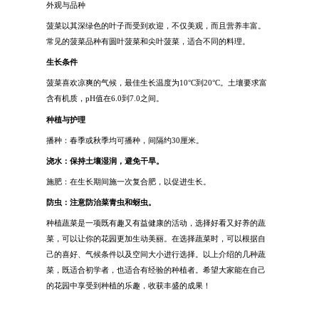
外观与品种
菠菜以其深绿色的叶子而受到欢迎，不仅美观，而且营养丰富。
常见的菠菜品种有圆叶菠菜和尖叶菠菜，适合不同的料理。
生长条件
菠菜喜欢凉爽的气候，最佳生长温度为10°C到20°C。土壤要求富
含有机质，pH值在6.0到7.0之间。
种植与护理
播种：春季或秋季均可播种，间隔约30厘米。
浇水：保持土壤湿润，避免干旱。
施肥：在生长期间施一次复合肥，以促进生长。
防虫：注意防治菜青虫和蚜虫。
种植蔬菜是一项既有趣又有益健康的活动，选择好看又好养的蔬
菜，可以让你的花园更加生动美丽。在选择蔬菜时，可以根据自
己的喜好、气候条件以及空间大小进行选择。以上介绍的几种蔬
菜，既适合初学者，也适合有经验的种植者。希望大家能在自己
的花园中享受到种植的乐趣，收获丰盛的成果！