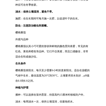
种后可在冬季收获。
浇水：保持土壤湿润，避免干旱。
施肥：在生长期间可每月施一次肥，以促进叶子的生长。
防虫：注意防治蚜虫和菜蛾。
樱桃番茄
外观与品种
樱桃番茄以其小巧可爱的形状和鲜艳的颜色受到喜爱，常见的有
红色、黄色和橙色等品种。它们不仅美观，而且口感极佳，非常
适合生吃或做沙拉。
生长条件
樱桃番茄喜阳光，每天至少需要6小时的直射阳光。适合在温暖的
气候中生长，最佳温度为20°C到30°C。土壤要求排水良好，pH值
在6.0到6.8之间。
种植与护理
播种：可以选择在室内育苗，待苗高约15厘米时移植到户外。
浇水：每周浇水一次，保持土壤湿润，但避免积水。