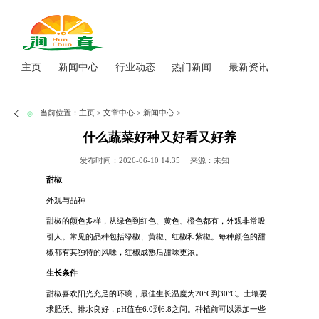
主页
新闻中心
行业动态
热门新闻
最新资讯
当前位置：
主页
>
文章中心
>
新闻中心
>
什么蔬菜好种又好看又好养
发布时间：2026-06-10 14:35
来源：未知
甜椒
外观与品种
甜椒的颜色多样，从绿色到红色、黄色、橙色都有，外观非常吸
引人。常见的品种包括绿椒、黄椒、红椒和紫椒。每种颜色的甜
椒都有其独特的风味，红椒成熟后甜味更浓。
生长条件
甜椒喜欢阳光充足的环境，最佳生长温度为20°C到30°C。土壤要
求肥沃、排水良好，pH值在6.0到6.8之间。种植前可以添加一些